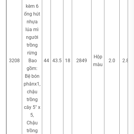
kèm 6
ống hút
nhựa
lúa mì
người
trồng
rừng
Hộp
3208
Bao
44
43.5
18
2849
2.0
2.80
màu
gồm:
Bệ bón
phânx1,
chậu
trồng
cây 5" x
5,
Chậu
trồng