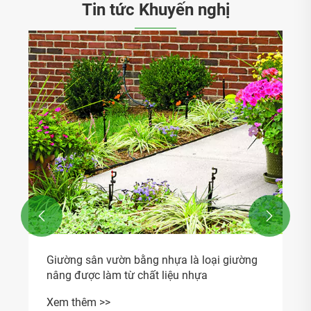
Tin tức Khuyến nghị
Máy phun tưới siêu nhỏ có thể tối ưu hóa
việc phân phối nước trong nhà kính như thế
nào?
Xem thêm >>

