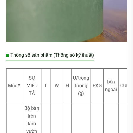
Thông số sản phẩm (Thông số kỹ thuật)
SỰ
U/trọng
bên
Mục#
MIÊU
L
W
H
lượng
PKG
CUFT
ngoài
TẢ
(g)
Bộ bàn
tròn
làm
vườn