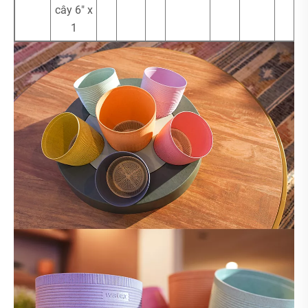
cây 6" x
1