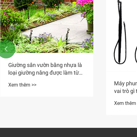

Giường sân vườn bằng nhựa là
loại giường nâng được làm từ
chất liệu nhựa
Máy phun
Xem thêm >>
vai trò g
kính bền
Xem thêm