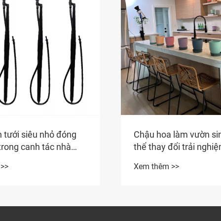
 tưới siêu nhỏ đóng
Chậu hoa làm vườn sin
ì trong canh tác nhà
thể thay đổi trải nghi
 vững?
vườn bền vững của bạ
 >>
Xem thêm >>
nào?