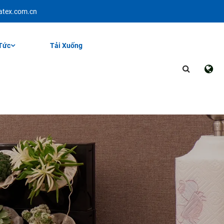
atex.com.cn
Tức
Tải Xuống