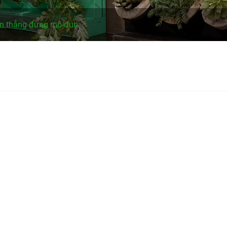
ờn thẳng đứng mô-đun