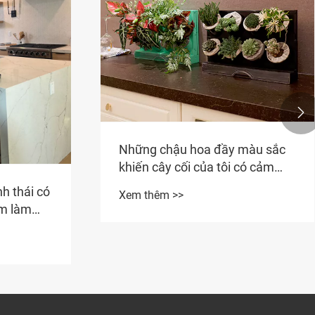

Những chậu hoa đầy màu sắc
khiến cây cối của tôi có cảm
giác như đang đi nghỉ mỗi ngày
h thái có
Xem thêm >>
ệm làm
n như thế